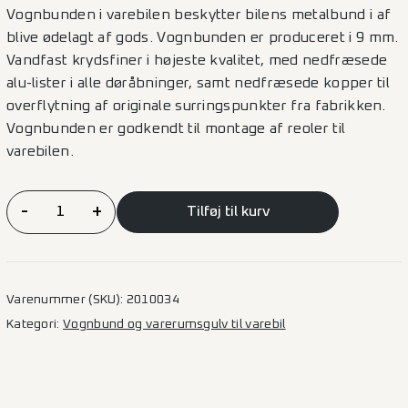
Vognbunden i varebilen beskytter bilens metalbund i af
blive ødelagt af gods. Vognbunden er produceret i 9 mm.
Vandfast krydsfiner i højeste kvalitet, med nedfræsede
alu-lister i alle døråbninger, samt nedfræsede kopper til
overflytning af originale surringspunkter fra fabrikken.
Vognbunden er godkendt til montage af reoler til
varebilen.
Vognbund
-
+
Tilføj til kurv
Ford
Custom
2012
–
Varenummer (SKU):
2010034
L1
Kategori:
Vognbund og varerumsgulv til varebil
1SD
+
2SD
antal