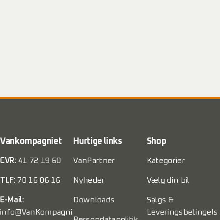
Vankompagniet
Hurtige links
Shop
CVR:
41 72 19 60
VanPartner
Kategorier
TLF:
70 16 06 16
Nyheder
Vælg din bil
E-Mail:
Downloads
Salgs &
info@VanKompagni
Leveringsbetingels
Persondatapolitik