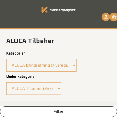
Spring
til
indhold
ALUCA Tilbehør
Kategorier
Under kategorier
Filter