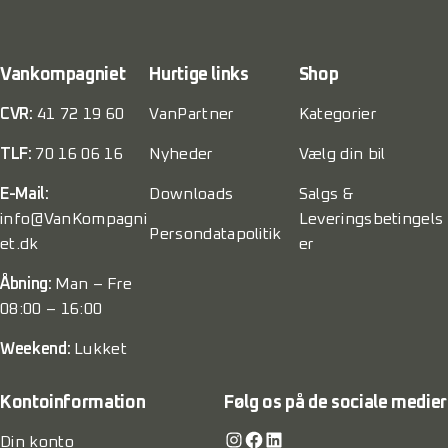
Vankompagniet
Hurtige links
Shop
CVR:
41 72 19 60
VanPartner
Kategorier
TLF:
70 16 06 16
Nyheder
Vælg din bil
E-Mail:
Downloads
Salgs &
info@VanKompagni
Leveringsbetingels
Persondatapolitik
et.dk
er
Åbning:
Man – Fre
08:00 – 16:00
Weekend:
Lukket
Kontoinformation
Følg os på de sociale medier
Instagram
Facebook
LinkedIn
Din konto