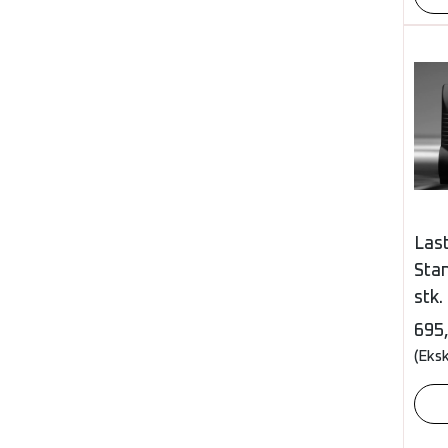
Las
Sta
stk.
695
(Eks