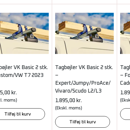
øjler VK Basic 2 stk.
Tagbøjler VK Basic 2 stk.
Tagb
ustom/VW T7 2023
–
– F
Expert/Jumpy/ProAce/
Cad
Vivaro/Scudo L2/L3
95,00
kr.
1.8
kl. moms)
1.895,00
kr.
(Eks
(Ekskl. moms)
Tilføj til kurv
Tilføj til kurv