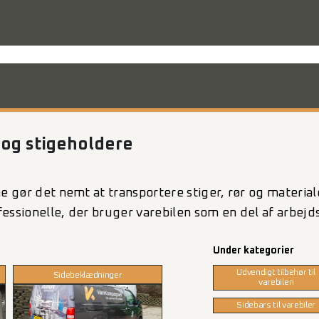
rodukter til varevognen
Nyheder
Mandskabskabiner
VebaBox
Ko
 og stigeholdere
ne gør det nemt at transportere stiger, rør og materi
ofessionelle, der bruger varebilen som en del af arbej
Under kategorier
Udvendigt tilbehør til
Sidebeklædninger
varebilen
Sidebars til varebiler