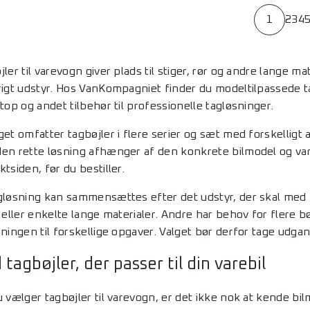
1
2
3
4
ler til varevogn giver plads til stiger, rør og andre lange m
rigt udstyr. Hos VanKompagniet finder du modeltilpassede ta
top og andet tilbehør til professionelle tagløsninger.
get omfatter tagbøjler i flere serier og sæt med forskelligt
en rette løsning afhænger af den konkrete bilmodel og vari
tsiden, før du bestiller.
gløsning kan sammensættes efter det udstyr, der skal med p
 eller enkelte lange materialer. Andre har behov for flere bø
sningen til forskellige opgaver. Valget bør derfor tage udga
 tagbøjler, der passer til din varebil
u vælger tagbøjler til varevogn, er det ikke nok at kende 