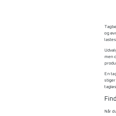
Tagbøj
og øv
lastes
Udval
men d
produk
En ta
stiger
taglø
Find
Når d