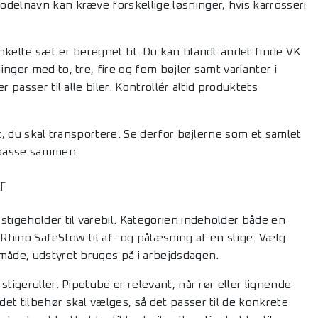
odelnavn kan kræve forskellige løsninger, hvis karrosseri
nkelte sæt er beregnet til. Du kan blandt andet finde VK
nger med to, tre, fire og fem bøjler samt varianter i
 passer til alle biler. Kontrollér altid produktets
t, du skal transportere. Se derfor bøjlerne som et samlet
l passe sammen.
r
stigeholder til varebil. Kategorien indeholder både en
g Rhino SafeStow til af- og pålæsning af en stige. Vælg
 måde, udstyret bruges på i arbejdsdagen.
tigeruller. Pipetube er relevant, når rør eller lignende
et tilbehør skal vælges, så det passer til de konkrete