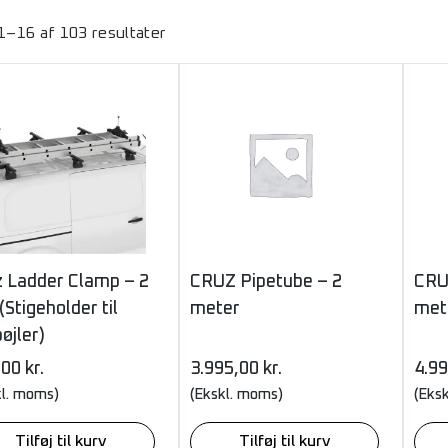
 1–16 af 103 resultater
z Ladder Clamp – 2
CRUZ Pipetube – 2
CRU
 (Stigeholder til
meter
met
øjler)
,00
kr.
3.995,00
kr.
4.9
kl. moms)
(Ekskl. moms)
(Eks
Tilføj til kurv
Tilføj til kurv