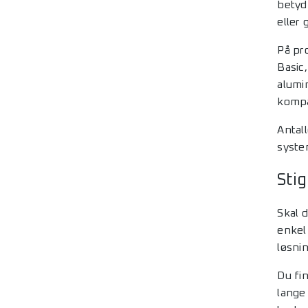
betyd
eller
På pr
Basic
alumin
kompat
Antall
syste
Stig
Skal 
enke
løsni
Du fin
lange