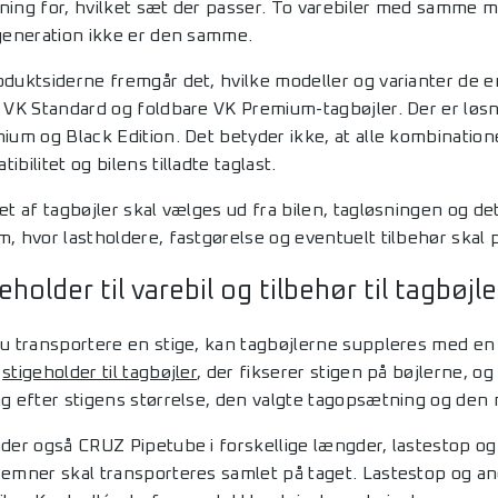
ning for, hvilket sæt der passer. To varebiler med samme m
 generation ikke er den samme.
oduktsiderne fremgår det, hvilke modeller og varianter de e
, VK Standard og foldbare VK Premium-tagbøjler. Der er løsni
ium og Black Edition. Det betyder ikke, at alle kombinationer
ibilitet og bilens tilladte taglast.
et af tagbøjler skal vælges ud fra bilen, tagløsningen og de
m, hvor lastholdere, fastgørelse og eventuelt tilbehør ska
eholder til varebil og tilbehør til tagbøjle
du transportere en stige, kan tagbøjlerne suppleres med en 
l
stigeholder til tagbøjler
, der fikserer stigen på bøjlerne, o
ng efter stigens størrelse, den valgte tagopsætning og den
der også CRUZ Pipetube i forskellige længder, lastestop og s
 emner skal transporteres samlet på taget. Lastestop og and