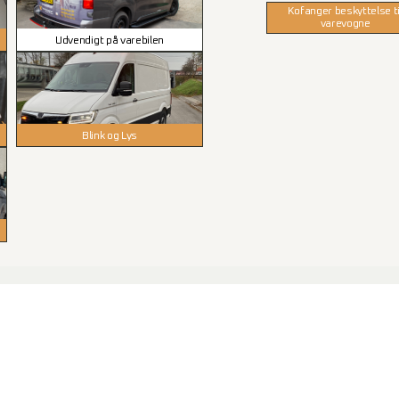
Kofanger beskyttelse ti
varevogne
Udvendigt på varebilen
Blink og Lys