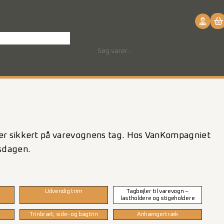
ntakt os
Download
S
ø
g
aler sikkert på varevognens tag. Hos VanKompagniet
dsdagen.
Udvendig trim
Tagbøjler til varevogn –
lastholdere og stigeholdere
Trinbræt, side- og bagtrin
Anhængertræk