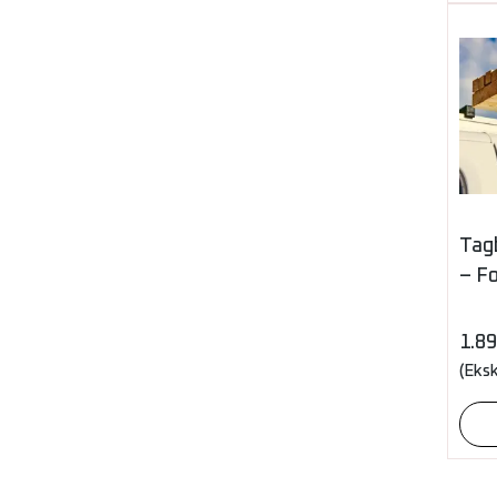
Tagb
– Fo
1.8
(Eks