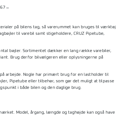
5
6
7
→
aterialer på bilens tag, så varerummet kan bruges til værktøj
gbøjler til varebil samt stigeholdere, CRUZ Pipetube,
 antal bøjler. Sortimentet dækker en lang række varebiler,
ant. Brug derfor bilvælgeren eller oplysningerne på
å arbejde. Nogle har primært brug for en lastholder til
jler, Pipetube eller tilbehør, som gør det muligt at tilpasse
ngspunkt i både bilen og den daglige brug.
bilmærket. Model, årgang, længde og taghøjde kan også have