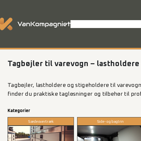
Spring
til
indhold
Shop
Varevognsindretning
P
Tagbøjler til varevogn – lastholdere
Tagbøjler, lastholdere og stigeholdere til varevog
finder du praktiske tagløsninger og tilbehør til pr
Kategorier
Sædeovertræk
Side- og bagtrin