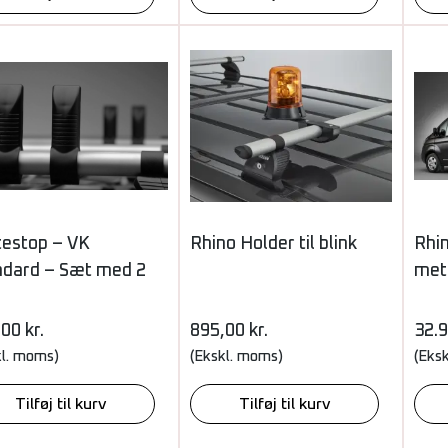
testop – VK
Rhino Holder til blink
Rhi
ndard – Sæt med 2
mete
,00
kr.
895,00
kr.
32.
kl. moms)
(Ekskl. moms)
(Eks
Tilføj til kurv
Tilføj til kurv