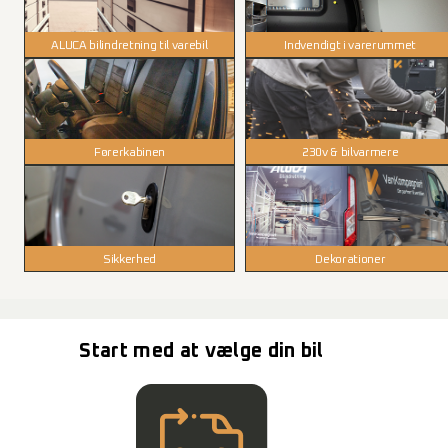
ALUCA bilindretning til varebil
Indvendigt i varerummet
Førerkabinen
230v & bilvarmere
Sikkerhed
Dekorationer
Start med at vælge din bil