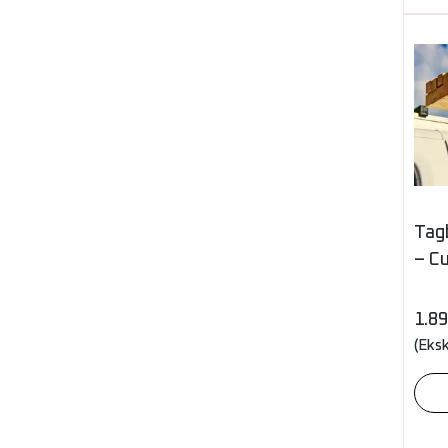
Tagb
– C
1.8
(Eks