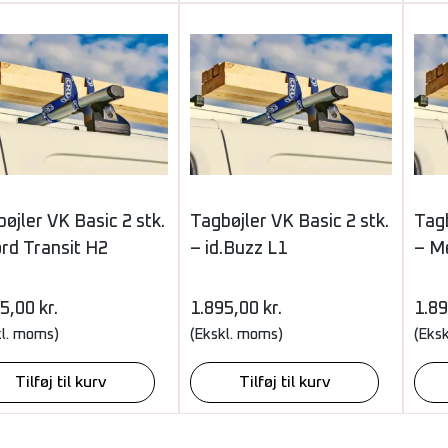
øjler VK Basic 2 stk.
Tagbøjler VK Basic 2 stk.
Tagb
rd Transit H2
– id.Buzz L1
– M
95,00
kr.
1.895,00
kr.
1.8
kl. moms)
(Ekskl. moms)
(Eks
Tilføj til kurv
Tilføj til kurv