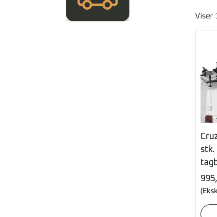
Viser
Cru
stk.
tagb
995
(Eks