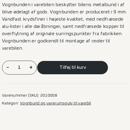
Vognbunden i varebilen beskytter bilens metalbund i af
blive ødelagt af gods. Vognbunden er produceret i 9 mm.
Vandfast krydsfiner i højeste kvalitet, med nedfræsede
alu-lister i alle døråbninger, samt nedfræsede kopper til
overflytning af originale surringspunkter fra fabrikken.
Vognbunden er godkendt til montage af reoler til
varebilen.
Vognbund
-
+
Tilføj til kurv
Expert/Jumpy/Proace/Vivaro/Scudo
–
L2
2SD
Varenummer (SKU):
2010008
antal
Kategori:
Vognbund og varerumsgulv til varebil