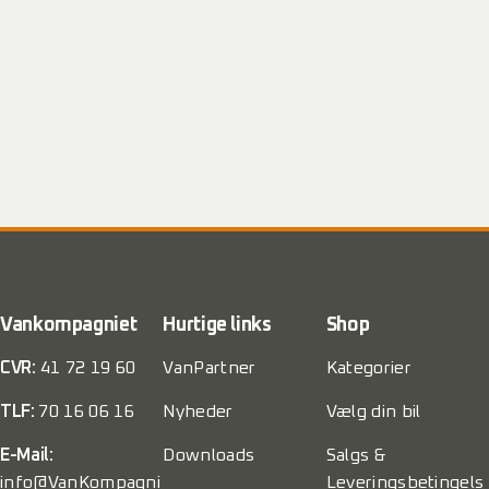
Vankompagniet
Hurtige links
Shop
CVR:
41 72 19 60
VanPartner
Kategorier
TLF:
70 16 06 16
Nyheder
Vælg din bil
E-Mail:
Downloads
Salgs &
info@VanKompagni
Leveringsbetingels