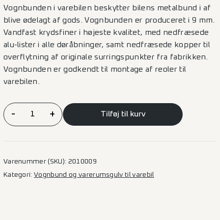
Vognbunden i varebilen beskytter bilens metalbund i af
blive ødelagt af gods. Vognbunden er produceret i 9 mm.
Vandfast krydsfiner i højeste kvalitet, med nedfræsede
alu-lister i alle døråbninger, samt nedfræsede kopper til
overflytning af originale surringspunkter fra fabrikken.
Vognbunden er godkendt til montage af reoler til
varebilen.
Vognbund
-
+
Tilføj til kurv
Expert/Jumpy/Proace/Vivaro/Scudo
–
L3
1SD
Varenummer (SKU):
2010009
antal
Kategori:
Vognbund og varerumsgulv til varebil