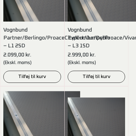
Vognbund
Vognbund
Partner/Berlingo/ProaceCity/Combo/Doblo
Expert/Jumpy/Proace/Viva
– L1 2SD
– L3 1SD
2.099,00
kr.
2.999,00
kr.
(Ekskl. moms)
(Ekskl. moms)
Tilføj til kurv
Tilføj til kurv