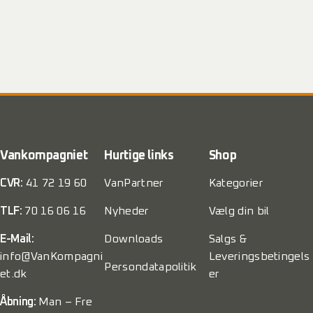
Vankompagniet
Hurtige links
Shop
CVR:
41 72 19 60
VanPartner
Kategorier
TLF:
70 16 06 16
Nyheder
Vælg din bil
E-Mail:
Downloads
Salgs &
info@VanKompagni
Leveringsbetingels
Persondatapolitik
et.dk
er
Åbning:
Man – Fre