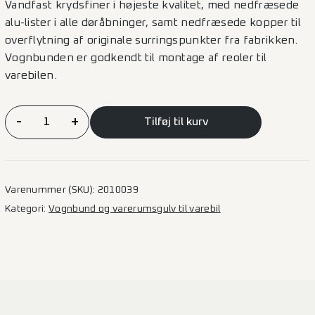
Vandfast krydsfiner i højeste kvalitet, med nedfræsede
alu-lister i alle døråbninger, samt nedfræsede kopper til
overflytning af originale surringspunkter fra fabrikken.
Vognbunden er godkendt til montage af reoler til
varebilen.
Vognbund
-
+
Tilføj til kurv
Ford
Transit
–
L2
Varenummer (SKU):
2010039
(B)
Kategori:
Vognbund og varerumsgulv til varebil
1SD
antal