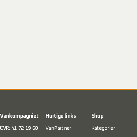
Vankompagniet
Hurtige links
Shop
CVR:
41 72 19 60
VanPartner
Kategorier