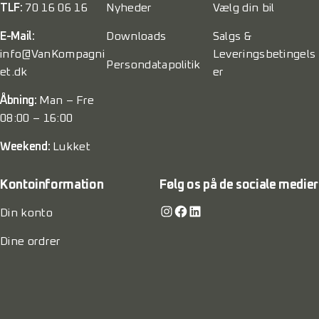
TLF:
70 16 06 16
Nyheder
Vælg din bil
E-Mail:
Downloads
Salgs &
info@VanKompagni
Leveringsbetingels
Persondatapolitik
et.dk
er
Åbning:
Man – Fre
08:00 – 16:00
Weekend:
Lukket
Kontoinformation
Følg os på de sociale medier
Instagram
Facebook
LinkedIn
Din konto
Dine ordrer