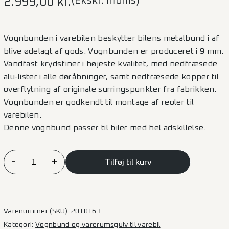
(Ekskl. moms)
2.999,00
kr.
Vognbunden i varebilen beskytter bilens metalbund i af
blive ødelagt af gods. Vognbunden er produceret i 9 mm.
Vandfast krydsfiner i højeste kvalitet, med nedfræsede
alu-lister i alle døråbninger, samt nedfræsede kopper til
overflytning af originale surringspunkter fra fabrikken.
Vognbunden er godkendt til montage af reoler til
varebilen.
Denne vognbund passer til biler med hel adskillelse.
Vognbund
-
+
Tilføj til kurv
Citan/Kangoo
2021
–
L2
Varenummer (SKU):
2010163
2SD
Kategori:
Vognbund og varerumsgulv til varebil