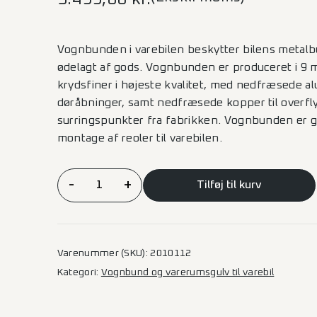
Vognbunden i varebilen beskytter bilens metalbu
ødelagt af gods. Vognbunden er produceret i 9 
krydsfiner i højeste kvalitet, med nedfræsede alu-
døråbninger, samt nedfræsede kopper til overfly
surringspunkter fra fabrikken. Vognbunden er g
montage af reoler til varebilen.
Vognbund
-
+
Tilføj til kurv
Sprinter
–
L2
(B)
Varenummer (SKU):
2010112
3665
Kategori:
Vognbund og varerumsgulv til varebil
2SD
antal