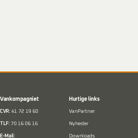
Vankompagniet
Hurtige links
CVR:
41 72 19 60
VanPartner
TLF:
70 16 06 16
Nyheder
E-Mail:
Downloads