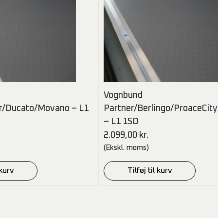
Vognbund
r/Ducato/Movano – L1
Partner/Berlingo/ProaceCit
– L1 1SD
2.099,00
kr.
(Ekskl. moms)
 kurv
Tilføj til kurv