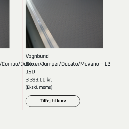
Vognbund
y/Combo/Doblo
Boxer/Jumper/Ducato/Movano – L2
1SD
3.399,00
kr.
(Ekskl. moms)
Tilføj til kurv