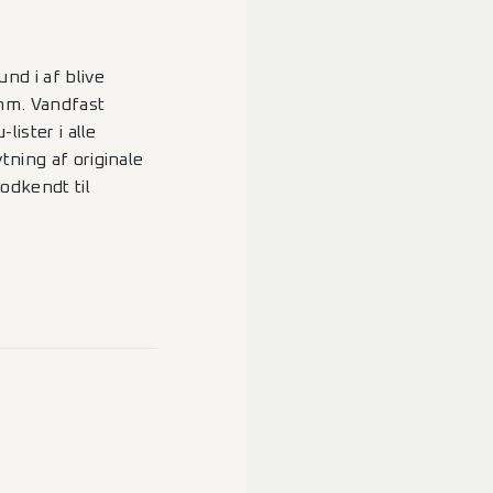
nd i af blive
mm. Vandfast
lister i alle
tning af originale
odkendt til