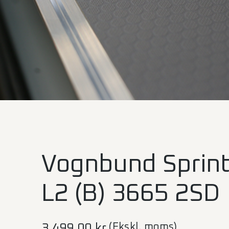
Vognbund Sprint
L2 (B) 3665 2SD
(Ekskl. moms)
3.499,00
kr.