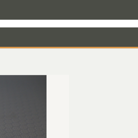
rodukter til varevognen
Nyheder
Mandskabskabiner
VebaBox
Ko