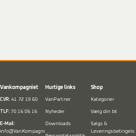
Vankompagniet
Hurtige links
Shop
CVR:
41 72 19 60
VanPartner
Kategorier
TLF:
70 16 06 16
Nyheder
Vælg din bil
E-Mail:
Downloads
Salgs &
info@VanKompagni
Leveringsbetingels
Persondatapolitik