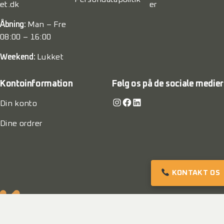
et.dk
er
Åbning:
Man – Fre
08:00 – 16:00
Weekend:
Lukket
Kontoinformation
Følg os på de sociale medier
Instagram
Facebook
LinkedIn
Din konto
Dine ordrer
KONTAKT OS
© 2022 VanKompagniet