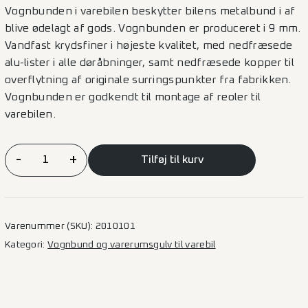
Vognbunden i varebilen beskytter bilens metalbund i af
blive ødelagt af gods. Vognbunden er produceret i 9 mm.
Vandfast krydsfiner i højeste kvalitet, med nedfræsede
alu-lister i alle døråbninger, samt nedfræsede kopper til
overflytning af originale surringspunkter fra fabrikken.
Vognbunden er godkendt til montage af reoler til
varebilen.
Vognbund
-
+
Tilføj til kurv
Master/Interstar
2010
–
L3
Varenummer (SKU):
2010101
(TV)
Kategori:
Vognbund og varerumsgulv til varebil
1SD
antal