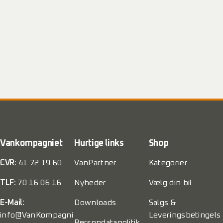
Vankompagniet
Hurtige links
Shop
CVR:
41 72 19 60
VanPartner
Kategorier
TLF:
70 16 06 16
Nyheder
Vælg din bil
E-Mail:
Downloads
Salgs &
info@VanKompagni
Leveringsbetingels
Persondatapolitik