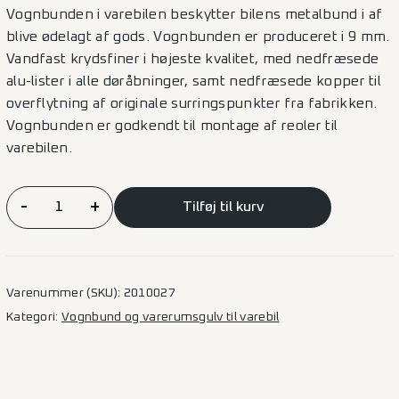
Vognbunden i varebilen beskytter bilens metalbund i af
blive ødelagt af gods. Vognbunden er produceret i 9 mm.
Vandfast krydsfiner i højeste kvalitet, med nedfræsede
alu-lister i alle døråbninger, samt nedfræsede kopper til
overflytning af originale surringspunkter fra fabrikken.
Vognbunden er godkendt til montage af reoler til
varebilen.
Vognbund
-
+
Tilføj til kurv
Trafic/Primastar
–
L2
2SD
Varenummer (SKU):
2010027
antal
Kategori:
Vognbund og varerumsgulv til varebil