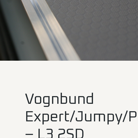
Vognbund
Expert/Jumpy/P
– L3 2SD