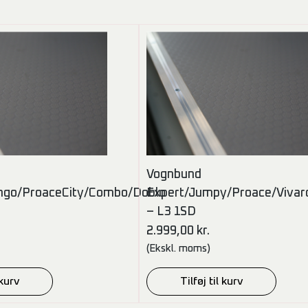
Vognbund
ingo/ProaceCity/Combo/Doblo
Expert/Jumpy/Proace/Vivar
– L3 1SD
2.999,00
kr.
(Ekskl. moms)
 kurv
Tilføj til kurv