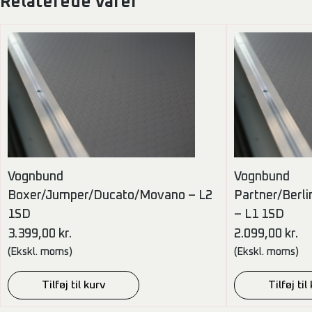
Relaterede varer
Vognbund
Vognbund
Boxer/Jumper/Ducato/Movano – L2
Partner/Berl
1SD
– L1 1SD
3.399,00
kr.
2.099,00
kr.
(Ekskl. moms)
(Ekskl. moms)
Tilføj til kurv
Tilføj til