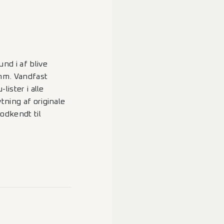
nd i af blive
mm. Vandfast
lister i alle
tning af originale
odkendt til