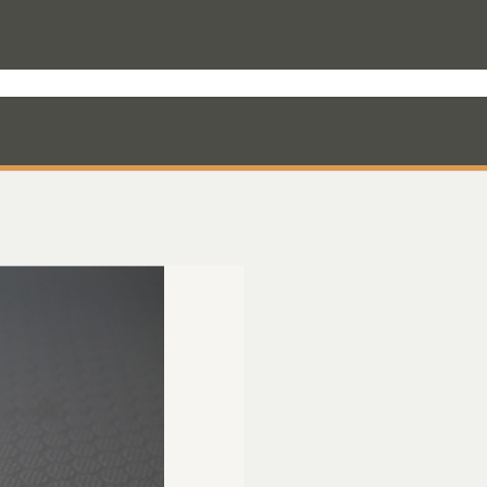
rodukter til varevognen
Nyheder
Mandskabskabiner
VebaBox
Ko