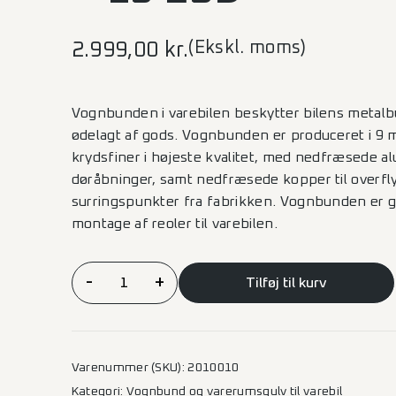
(Ekskl. moms)
2.999,00
kr.
Vognbunden i varebilen beskytter bilens metalbu
ødelagt af gods. Vognbunden er produceret i 9 
krydsfiner i højeste kvalitet, med nedfræsede alu-
døråbninger, samt nedfræsede kopper til overfly
surringspunkter fra fabrikken. Vognbunden er g
montage af reoler til varebilen.
Vognbund
-
+
Tilføj til kurv
Expert/Jumpy/Proace/Vivaro/Scudo
–
L3
2SD
Varenummer (SKU):
2010010
antal
Kategori:
Vognbund og varerumsgulv til varebil