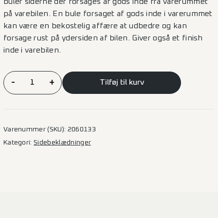
buler siderne der forsages af gods inde fra varerummet
på varebilen. En bule forsaget af gods inde i varerummet
kan være en bekostelig affære at udbedre og kan
forsage rust på ydersiden af bilen. Giver også et finish
inde i varebilen.
Sidebeklædning
-
+
Tilføj til kurv
Finer
Trafic/Primastar
–
L2H1
Varenummer (SKU):
2060133
2SD
Kategori:
Sidebeklædninger
(BK)
antal