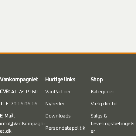
Vankompagniet
Hurtige links
Shop
CVR:
41 72 19 60
VanPartner
Kategorier
TLF:
70 16 06 16
Nyheder
Vælg din bil
E-Mail:
Downloads
Salgs &
info@VanKompagni
Leveringsbetingels
Persondatapolitik
et.dk
er