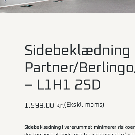
Sidebeklædning
Partner/Berling
– L1H1 2SD
(Ekskl. moms)
1.599,00
kr.
Sidebeklædning i varerummet minimerer risikoen
der forsages af gods inde fra varerummet på var