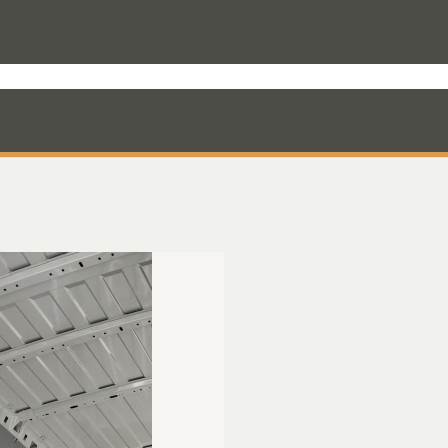
rodukter til varevognen
Nyheder
Mandskabskabiner
VebaBox
Ko