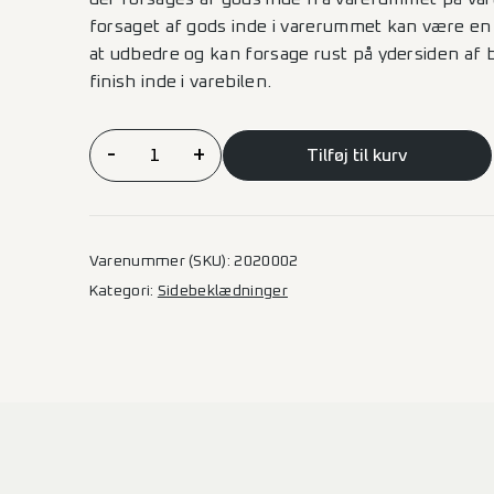
forsaget af gods inde i varerummet kan være en
at udbedre og kan forsage rust på ydersiden af b
finish inde i varebilen.
Sidebeklædning
-
+
Tilføj til kurv
Partner/Berlingo/ProaceCity/Combo/Doblo
–
L1H1
2SD
Varenummer (SKU):
2020002
antal
Kategori:
Sidebeklædninger