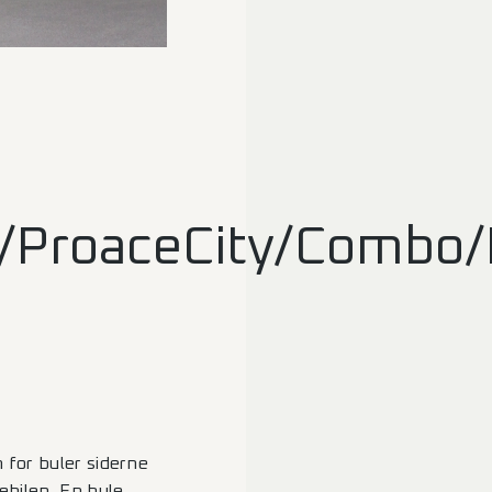
o/ProaceCity/Combo
 for buler siderne
ebilen. En bule