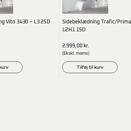
g Vito 3430 – L3 2SD
Sidebeklædning Trafic/Prima
L2H1 1SD
2.999,00
kr.
(Ekskl. moms)
 kurv
Tilføj til kurv