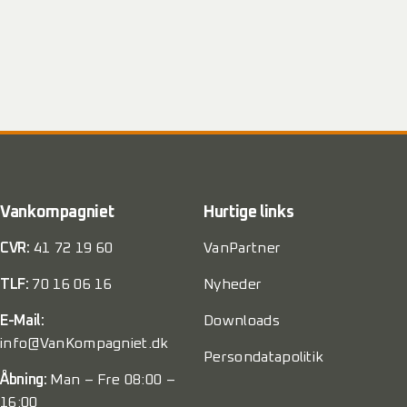
Vankompagniet
Hurtige links
CVR:
41 72 19 60
VanPartner
TLF:
70 16 06 16
Nyheder
E-Mail:
Downloads
info@VanKompagniet.dk
Persondatapolitik
Åbning:
Man – Fre 08:00 –
16:00