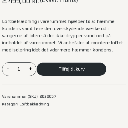
(Ekskl. moms)
2.499,00
kr.
Loftbeklædning i varerummet hjælper til at hæmme
kondens samt føre den overskydende væske ud i
vangerne af bilen så der ikke drypper vand ned på
indholdet af varerummet. Vi anbefaler at montere loftet
med isolering idet det ydermere hæmmer kondens.
Loftbeklædning
-
+
Tilføj til kurv
Master/Interstar
2010
–
L1H1
Varenummer (SKU):
2030057
antal
Kategori:
Loftbeklædning