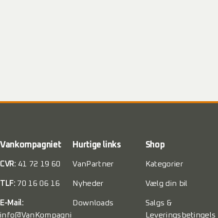
Vankompagniet
Hurtige links
Shop
CVR:
41 72 19 60
VanPartner
Kategorier
TLF:
70 16 06 16
Nyheder
Vælg din bil
E-Mail:
Downloads
Salgs &
info@VanKompagni
Leveringsbetingels