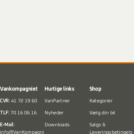
Vankompagniet
Hurtige links
Shop
CVR:
41 72 19 60
VanPartner
Kategorier
TLF:
70 16 06 16
Nyheder
Vælg din bil
E-Mail:
Downloads
Salgs &
info@VanKompagni
Leveringsbetingels