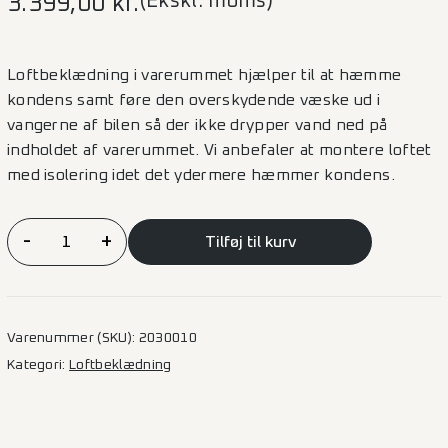
(Ekskl. moms)
3.399,00
kr.
Loftbeklædning i varerummet hjælper til at hæmme
kondens samt føre den overskydende væske ud i
vangerne af bilen så der ikke drypper vand ned på
indholdet af varerummet. Vi anbefaler at montere loftet
med isolering idet det ydermere hæmmer kondens.
Loftbeklædning
-
+
Tilføj til kurv
Boxer/Jumper/Ducato/Movano
–
L3H2
antal
Varenummer (SKU):
2030010
Kategori:
Loftbeklædning