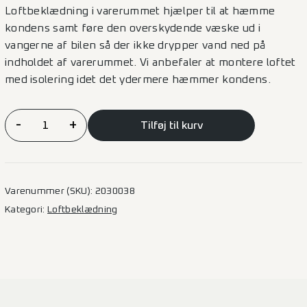
Loftbeklædning i varerummet hjælper til at hæmme
kondens samt føre den overskydende væske ud i
vangerne af bilen så der ikke drypper vand ned på
indholdet af varerummet. Vi anbefaler at montere loftet
med isolering idet det ydermere hæmmer kondens.
Loftbeklædning
-
+
Tilføj til kurv
Iveco
Daily
–
L5H3
Varenummer (SKU):
2030038
antal
Kategori:
Loftbeklædning