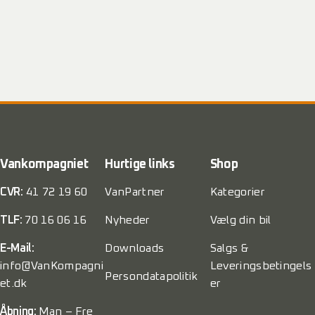
Vankompagniet
Hurtige links
Shop
CVR:
41 72 19 60
VanPartner
Kategorier
TLF:
70 16 06 16
Nyheder
Vælg din bil
E-Mail:
Downloads
Salgs &
info@VanKompagni
Leveringsbetingels
Persondatapolitik
et.dk
er
Åbning:
Man – Fre