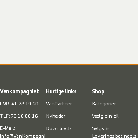
Vankompagniet
Hurtige links
Shop
CVR:
41 72 19 60
VanPartner
Kategorier
TLF:
70 16 06 16
Nyheder
Vælg din bil
E-Mail:
Downloads
Salgs &
info@VanKompagni
Leveringsbetingels