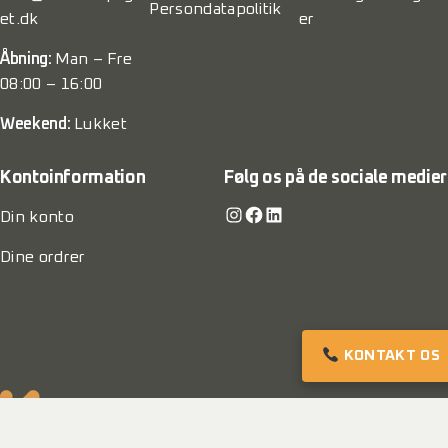
Persondatapolitik
et.dk
er
Åbning:
Man – Fre
08:00 – 16:00
Weekend:
Lukket
Kontoinformation
Følg os på de sociale medier
Instagram
Facebook
LinkedIn
Din konto
Dine ordrer
KONTAKT OS