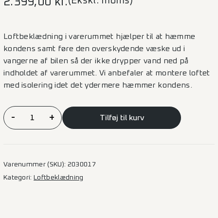
(Ekskl. moms)
2.399,00
kr.
Loftbeklædning i varerummet hjælper til at hæmme
kondens samt føre den overskydende væske ud i
vangerne af bilen så der ikke drypper vand ned på
indholdet af varerummet. Vi anbefaler at montere loftet
med isolering idet det ydermere hæmmer kondens.
Loftbeklædning
-
+
Tilføj til kurv
Trafic/Primastar
–
L2H1
antal
Varenummer (SKU):
2030017
Kategori:
Loftbeklædning