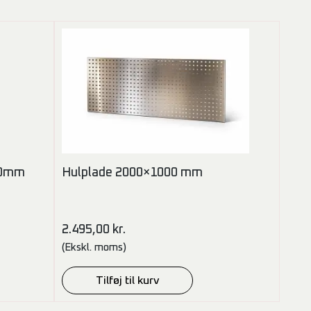
00mm
Hulplade 2000×1000 mm
2.495,00
kr.
(Ekskl. moms)
Tilføj til kurv