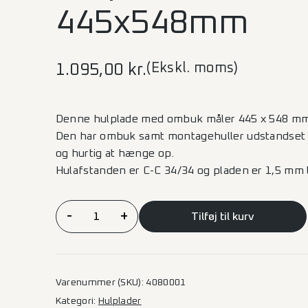
445x548mm
(Ekskl. moms)
1.095,00
kr.
Denne hulplade med ombuk måler 445 x 548 m
Den har ombuk samt montagehuller udstandset 
og hurtig at hænge op.
Hulafstanden er C-C 34/34 og pladen er 1,5 mm 
Hulplade
-
+
Tilføj til kurv
m/ombuk
445x548mm
antal
Varenummer (SKU):
4080001
Kategori:
Hulplader