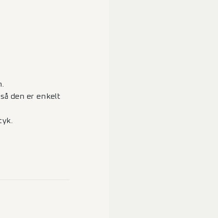
m.
så den er enkelt
tyk.