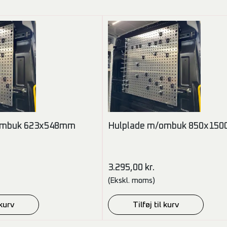
ombuk 623x548mm
Hulplade m/ombuk 850x15
3.295,00
kr.
(Ekskl. moms)
 kurv
Tilføj til kurv