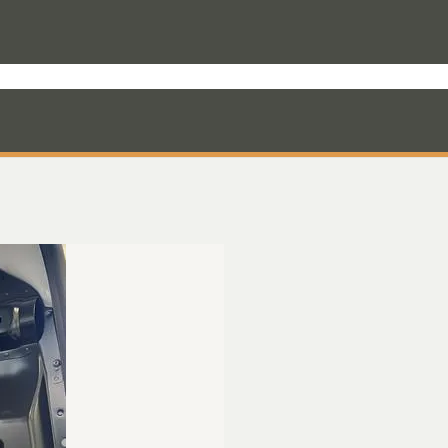
rodukter til varevognen
Nyheder
Mandskabskabiner
VebaBox
Ko