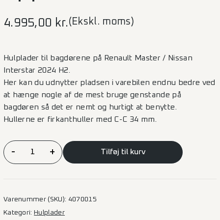
(Ekskl. moms)
4.995,00
kr.
Hulplader til bagdørene på Renault Master / Nissan
Interstar 2024 H2.
Her kan du udnytter pladsen i varebilen endnu bedre ved
at hænge nogle af de mest bruge genstande på
bagdøren så det er nemt og hurtigt at benytte.
Hullerne er firkanthuller med C-C 34 mm.
Alu-
-
+
Tilføj til kurv
hulplade
på
bagdøre
Renault
Varenummer (SKU):
4070015
Master
Kategori:
Hulplader
2024