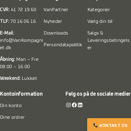
CVR:
41 72 19 60
VanPartner
Kategorier
TLF:
70 16 06 16
Nyheder
Vælg din bil
E-Mail:
Downloads
Salgs &
info@VanKompagni
Leveringsbetingels
Persondatapolitik
et.dk
er
Åbning:
Man – Fre
08:00 – 16:00
Weekend:
Lukket
Kontoinformation
Følg os på de sociale medier
Instagram
Facebook
LinkedIn
Din konto
Dine ordrer
KONTAKT OS