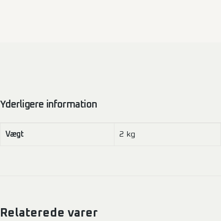
/Nissan
Interstar
2024
–
H2
oppe/nede
antal
Yderligere information
Vægt
2 kg
Relaterede varer