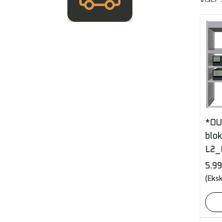
*OU
blo
L2_
5.9
(Eks