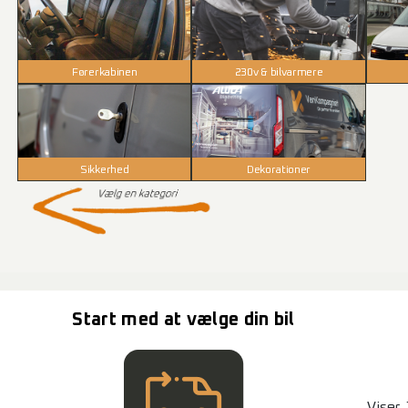
Førerkabinen
230v & bilvarmere
Sikkerhed
Dekorationer
Start med at vælge din bil
Viser 