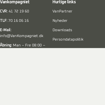
Vankompagniet
Hurtige links
CVR:
41 72 19 60
VanPartner
TLF:
70 16 06 16
Nyheder
E-Mail:
Downloads
info@VanKompagniet.dk
Persondatapolitik
Åbning:
Man – Fre 08:00 –
16:00
Weekend:
Lukket