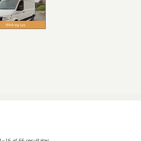
Blink og Lys
1–16 af 66 resultater