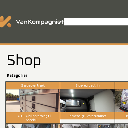
Spring
til
indhold
Shop
Varevognsindretning
P
Shop
Kategorier
Sædeovertræk
Side- og bagtrin
ALUCA bilindretning til
Indvendigt i varerummet
Ud
varebil