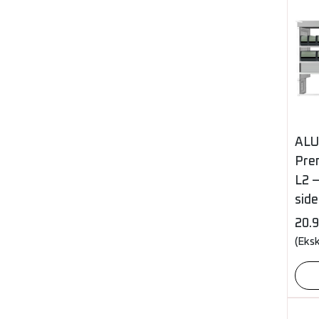
ALU
Pre
L2 –
side
20.
(Eks