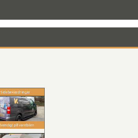
rodukter til varevognen
Nyheder
Mandskabskabiner
VebaBox
Ko
Sidebeklædninger
vendigt på varebilen