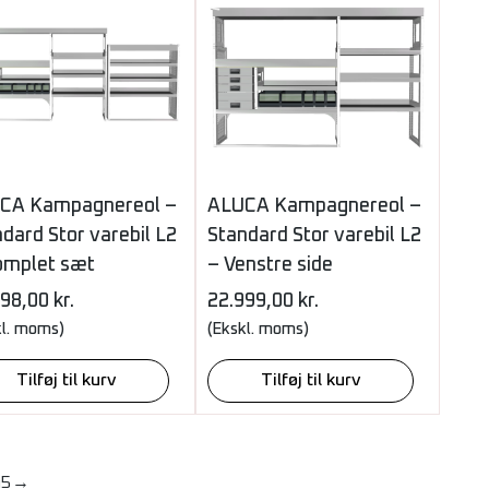
CA Kampagnereol –
ALUCA Kampagnereol –
dard Stor varebil L2
Standard Stor varebil L2
omplet sæt
– Venstre side
898,00
kr.
22.999,00
kr.
kl. moms)
(Ekskl. moms)
Tilføj til kurv
Tilføj til kurv
4
5
→