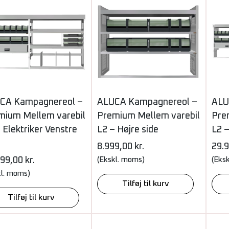
CA Kampagnereol –
ALUCA Kampagnereol –
ALU
mium Mellem varebil
Premium Mellem varebil
Pre
 Elektriker Venstre
L2 – Højre side
L2 
8.999,00
kr.
29.
999,00
kr.
(Ekskl. moms)
(Eks
kl. moms)
Tilføj til kurv
Tilføj til kurv