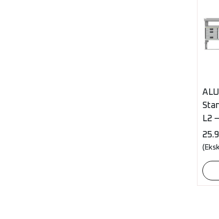
ALU
Sta
L2 
25.
(Eks