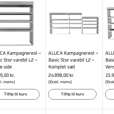
CA Kampagnereol –
ALUCA Kampagnereol –
ALU
c Stor varebil L2 –
Basic Stor varebil L2 –
Basi
e side
Komplet sæt
Vens
99,00
kr.
24.898,00
kr.
15.
kl. moms)
(Ekskl. moms)
(Eks
Tilføj til kurv
Tilføj til kurv