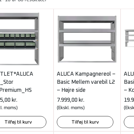
TLET*ALUCA
ALUCA Kampagnereol –
ALU
k_Stor
Basic Mellem varebil L2
Basi
Premium_HS
– Højre side
– K
95,00
kr.
7.999,00
kr.
19.
kl. moms)
(Ekskl. moms)
(Eks
Tilføj til kurv
Tilføj til kurv