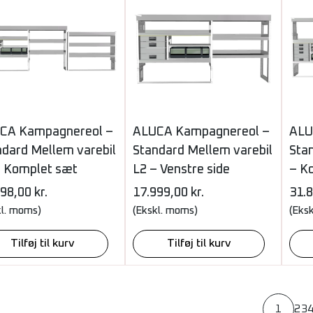
CA Kampagnereol –
ALUCA Kampagnereol –
ALU
ndard Mellem varebil
Standard Mellem varebil
Stan
– Komplet sæt
L2 – Venstre side
– K
998,00
kr.
17.999,00
kr.
31.
kl. moms)
(Ekskl. moms)
(Eks
Tilføj til kurv
Tilføj til kurv
1
2
3