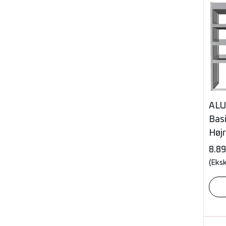
ALU
Basi
Højr
8.8
(Eks