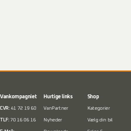
Vankompagniet
Hurtige links
Shop
CVR:
41 72 19 60
VanPartner
Kategorier
TLF:
70 16 06 16
Nyheder
Vælg din bil