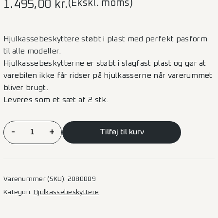
(Ekskl. moms)
1.495,00
kr.
Hjulkassebeskyttere støbt i plast med perfekt pasform
til alle modeller.
Hjulkassebeskytterne er støbt i slagfast plast og gør at
varebilen ikke får ridser på hjulkasserne når varerummet
bliver brugt.
Leveres som et sæt af 2 stk.
Hjulkassebeskyttelse
-
+
Tilføj til kurv
Master/Interstar
2010
antal
Varenummer (SKU):
2080009
Kategori:
Hjulkassebeskyttere