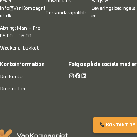
E-Mail:
Downloads
Salgs &
info@VanKompagni
Leveringsbetingels
Persondatapolitik
et.dk
er
Åbning:
Man – Fre
08:00 – 16:00
Weekend:
Lukket
Kontoinformation
Følg os på de sociale medier
Instagram
Facebook
LinkedIn
Din konto
Dine ordrer
KONTAKT OS