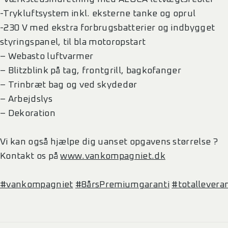
-Trykluftsystem inkl. eksterne tanke og oprul
-230 V med ekstra forbrugsbatterier og indbygget
styringspanel, til bla motoropstart
– Webasto luftvarmer
– Blitzblink på tag, frontgrill, bagkofanger
– Trinbræt bag og ved skydedør
– Arbejdslys
– Dekoration
Vi kan også hjælpe dig uanset opgavens størrelse ?
Kontakt os på
www.vankompagniet.dk
#vankompagniet
#8årsPremiumgaranti
#totallevera