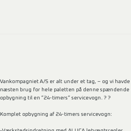
Vankompagniet A/S er alt under et tag, – og vi havde
næsten brug for hele paletten på denne spændende
opbygning til en ”24-timers” servicevogn. ? ?
Komplet opbygning af 24-timers servicevogn:
-Værkstedsindretning med ALUCA letvægtsreoler