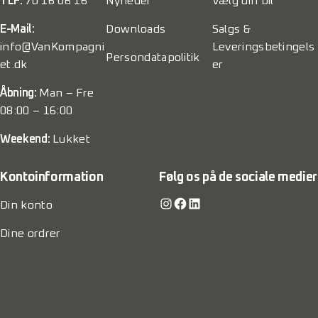
TLF:
70 16 06 16
Nyheder
Vælg din bil
E-Mail:
Downloads
Salgs &
info@VanKompagni
Leveringsbetingels
Persondatapolitik
et.dk
er
Åbning:
Man – Fre
08:00 – 16:00
Weekend:
Lukket
Kontoinformation
Følg os på de sociale medier
Instagram
Facebook
LinkedIn
Din konto
Dine ordrer