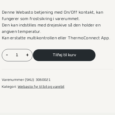
Denne Webasto betjening med On/Off kontakt, kan
fungerer som frostsikring i varerummet.
Den kan indstilles med drejeskive så den holder en
angiven temperatur.
Kan erstatte multikontrollen eller ThermoConnect App.
Webasto
-
+
Tilføj til kurv
On/Off
Thermostat
frostsikring
til
Varenummer (SKU):
3060021
Luftvarmer
Kategori:
Webasto fyr til bil og varebil
antal