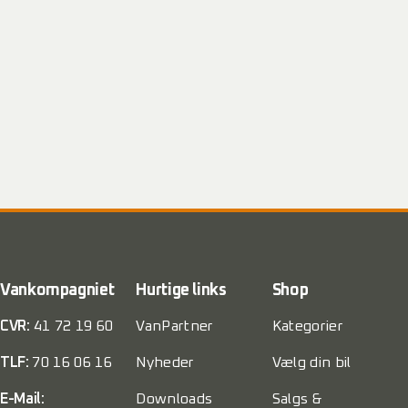
Vankompagniet
Hurtige links
Shop
CVR:
41 72 19 60
VanPartner
Kategorier
TLF:
70 16 06 16
Nyheder
Vælg din bil
E-Mail:
Downloads
Salgs &