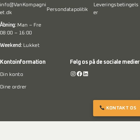
info@VanKompagni
Leveringsbetingels
Persondatapolitik
et.dk
er
Åbning:
Man – Fre
08:00 – 16:00
Weekend:
Lukket
Kontoinformation
Følg os på de sociale medier
Instagram
Facebook
LinkedIn
Din konto
Dine ordrer
KONTAKT OS