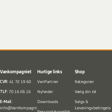
Vankompagniet
Hurtige links
Shop
CVR:
41 72 19 60
VanPartner
Kategorier
TLF:
70 16 06 16
Nyheder
Vælg din bil
E-Mail:
Downloads
Salgs &
info@VanKompagni
Leveringsbetingels
Persondatapolitik