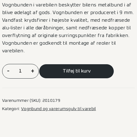
Vognbunden i varebilen beskytter bilens metalbund i af
blive ødelagt af gods. Vognbunden er produceret i 9 mm.
Vandfast krydsfiner i højeste kvalitet, med nedfræsede
alu-lister i alle døråbninger, samt nedfræsede kopper til
overflytning af originale surringspunkter fra fabrikken.
Vognbunden er godkendt til montage af reoler til
varebilen.
Vognbund
-
+
Tilføj til kurv
Master/Interstar
2024
–
L2
Varenummer (SKU):
2010179
2SD
Kategori:
Vognbund og varerumsgulv til varebil
antal