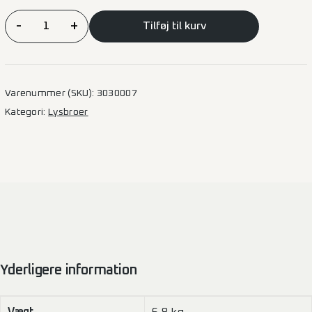
VK
-
+
Tilføj til kurv
LED
Lysbro
1.200
mm
Varenummer (SKU):
3030007
antal
Kategori:
Lysbroer
Yderligere information
Vægt
6,8 kg