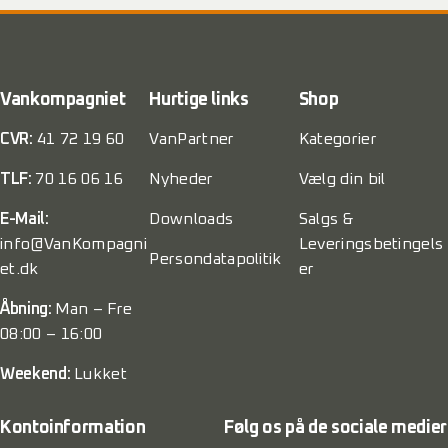
Vankompagniet
Hurtige links
Shop
CVR:
41 72 19 60
VanPartner
Kategorier
TLF:
70 16 06 16
Nyheder
Vælg din bil
E-Mail:
Downloads
Salgs &
info@VanKompagni
Leveringsbetingels
Persondatapolitik
et.dk
er
Åbning:
Man – Fre
08:00 – 16:00
Weekend:
Lukket
Kontoinformation
Følg os på de sociale medier