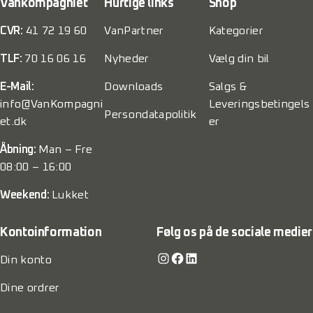
Vankompagniet
Hurtige links
Shop
CVR:
41 72 19 60
VanPartner
Kategorier
TLF:
70 16 06 16
Nyheder
Vælg din bil
E-Mail:
Downloads
Salgs &
info@VanKompagni
Leveringsbetingels
Persondatapolitik
et.dk
er
Åbning:
Man – Fre
08:00 – 16:00
Weekend:
Lukket
Kontoinformation
Følg os på de sociale medier
Instagram
Facebook
LinkedIn
Din konto
Dine ordrer