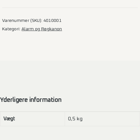
–
Inkl.
montage
Varenummer (SKU):
4010001
antal
Kategori:
Alarm og Røgkanon
Yderligere information
Vægt
0,5 kg