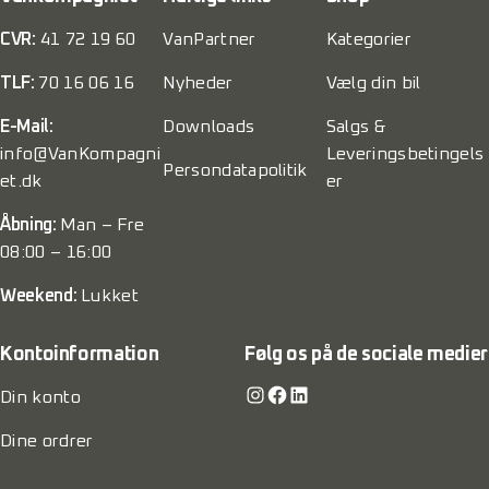
CVR:
41 72 19 60
VanPartner
Kategorier
TLF:
70 16 06 16
Nyheder
Vælg din bil
E-Mail:
Downloads
Salgs &
info@VanKompagni
Leveringsbetingels
Persondatapolitik
et.dk
er
Åbning:
Man – Fre
08:00 – 16:00
Weekend:
Lukket
Kontoinformation
Følg os på de sociale medier
Instagram
Facebook
LinkedIn
Din konto
Dine ordrer