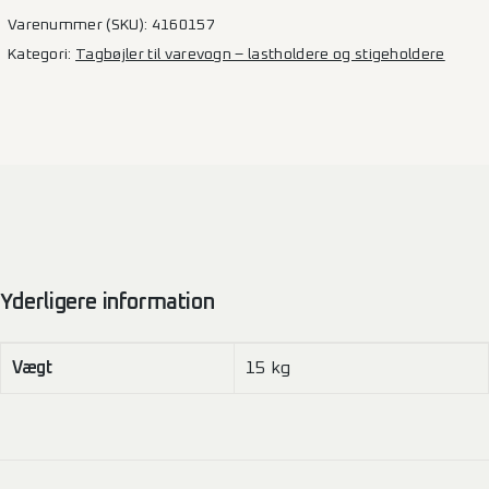
stk.
Varenummer (SKU):
4160157
–
Kategori:
Tagbøjler til varevogn – lastholdere og stigeholdere
Master
/
Interstar
2024
H2
antal
Yderligere information
Vægt
15 kg