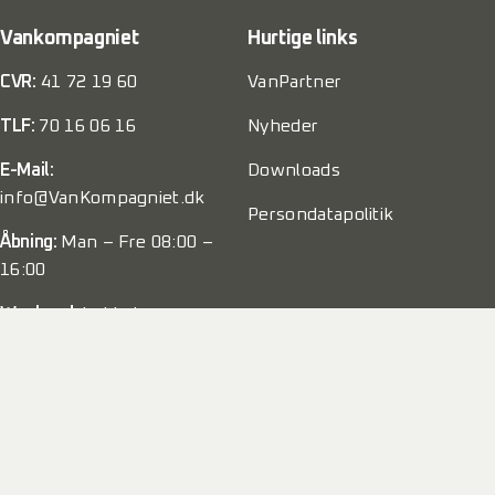
Vankompagniet
Hurtige links
CVR:
41 72 19 60
VanPartner
TLF:
70 16 06 16
Nyheder
E-Mail:
Downloads
info@VanKompagniet.dk
Persondatapolitik
Åbning:
Man – Fre 08:00 –
16:00
Weekend:
Lukket