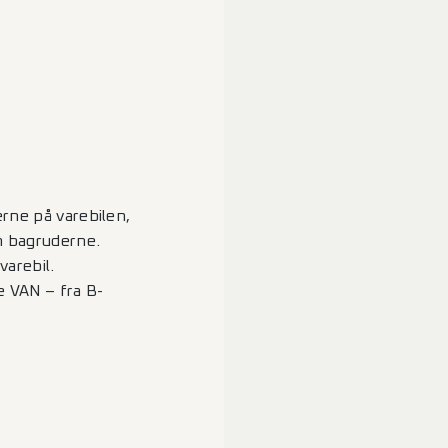
erne på varebilen,
em bagruderne.
varebil.
 VAN – fra B-