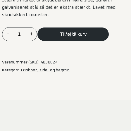
Stærk trinbræt til skydedøren i højre side, udført i
galvaniseret stål så det er ekstra stærkt. Lavet med
skridsikkert mønster.
Sidetrinbræt
-
+
Tilføj til kurv
komplet
Galvaniseret
Kort
model
Varenummer (SKU):
4030024
–
Kategori:
Trinbræt, side- og bagtrin
Ford
Custom
2023/
VW
T7
antal