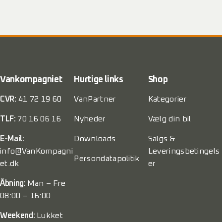
Vankompagniet
Hurtige links
Shop
CVR:
41 72 19 60
VanPartner
Kategorier
TLF:
70 16 06 16
Nyheder
Vælg din bil
E-Mail:
Downloads
Salgs &
info@VanKompagni
Leveringsbetingels
Persondatapolitik
et.dk
er
Åbning:
Man – Fre
08:00 – 16:00
Weekend:
Lukket