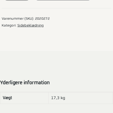
Transit
–
L2H3
Varenummer (SKU):
2020272
(B+EV)
Kategori:
Sidebeklædning
1SD
antal
Yderligere information
Vægt
17,3 kg