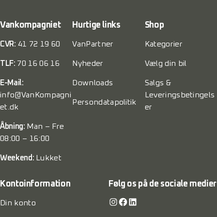
Vankompagniet
Hurtige links
Shop
CVR:
41 72 19 60
VanPartner
Kategorier
TLF:
70 16 06 16
Nyheder
Vælg din bil
E-Mail:
Downloads
Salgs &
info@VanKompagni
Leveringsbetingels
Persondatapolitik
et.dk
er
Åbning:
Man – Fre
08:00 – 16:00
Weekend:
Lukket
Kontoinformation
Følg os på de sociale medier
Instagram
Facebook
LinkedIn
Din konto