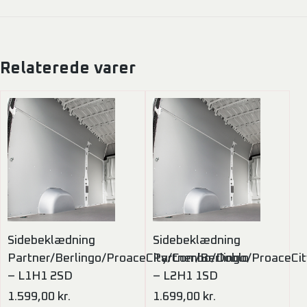
Relaterede varer
Sidebeklædning
Sidebeklædning
Partner/Berlingo/ProaceCity/Combo/Doblo
Partner/Berlingo/ProaceC
– L1H1 2SD
– L2H1 1SD
1.599,00
kr.
1.699,00
kr.