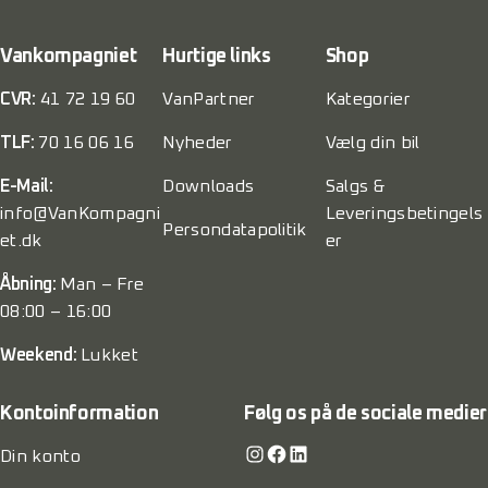
Vankompagniet
Hurtige links
Shop
CVR:
41 72 19 60
VanPartner
Kategorier
TLF:
70 16 06 16
Nyheder
Vælg din bil
E-Mail:
Downloads
Salgs &
info@VanKompagni
Leveringsbetingels
Persondatapolitik
et.dk
er
Åbning:
Man – Fre
08:00 – 16:00
Weekend:
Lukket
Kontoinformation
Følg os på de sociale medier
Instagram
Facebook
LinkedIn
Din konto