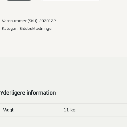
3200L
–
L2
Varenummer (SKU):
2020122
2SD
Kategori:
Sidebeklædninger
antal
Yderligere information
Vægt
11 kg