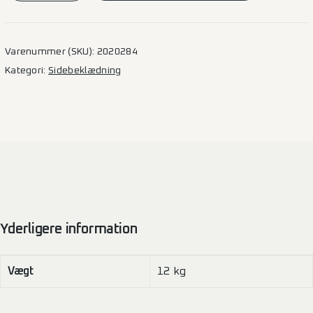
T7
–
L2H1
Varenummer (SKU):
2020284
1SD
Kategori:
Sidebeklædning
(BK)
antal
Yderligere information
Vægt
12 kg