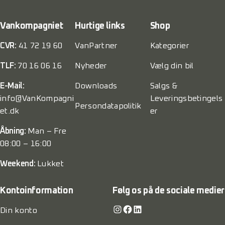
Vankompagniet
Hurtige links
Shop
CVR:
41 72 19 60
VanPartner
Kategorier
TLF:
70 16 06 16
Nyheder
Vælg din bil
E-Mail:
Downloads
Salgs &
info@VanKompagni
Leveringsbetingels
Persondatapolitik
et.dk
er
Åbning:
Man – Fre
08:00 – 16:00
Weekend:
Lukket
Kontoinformation
Følg os på de sociale medier
Instagram
Facebook
LinkedIn
Din konto