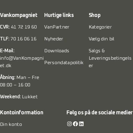
Vankompagniet
Hurtige links
Shop
CVR:
41 72 19 60
VanPartner
Kategorier
TLF:
70 16 06 16
Nyheder
Vælg din bil
E-Mail:
Downloads
Salgs &
info@VanKompagni
Leveringsbetingels
Persondatapolitik
et.dk
er
Åbning:
Man – Fre
08:00 – 16:00
Weekend:
Lukket
Kontoinformation
Følg os på de sociale medier
Instagram
Facebook
LinkedIn
Din konto