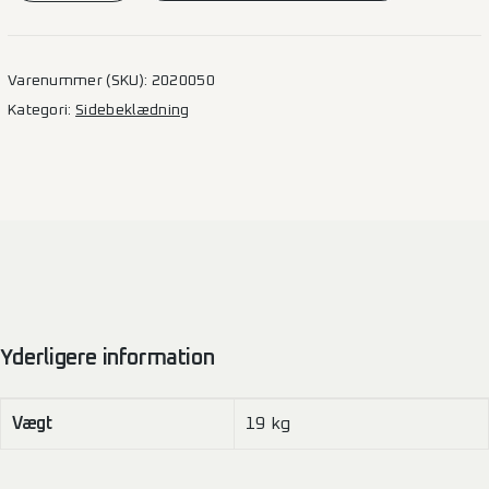
Transit
–
L3H2
Varenummer (SKU):
2020050
(F)
Kategori:
Sidebeklædning
2SD
antal
Yderligere information
Vægt
19 kg