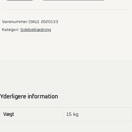
–
L2H2
(B)
Varenummer (SKU):
2020133
3665
Kategori:
Sidebeklædning
1SD
antal
Yderligere information
Vægt
15 kg