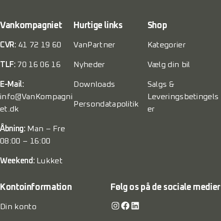
Vankompagniet
Hurtige links
Shop
CVR:
41 72 19 60
VanPartner
Kategorier
TLF:
70 16 06 16
Nyheder
Vælg din bil
E-Mail:
Downloads
Salgs &
info@VanKompagni
Leveringsbetingels
Persondatapolitik
et.dk
er
Åbning:
Man – Fre
08:00 – 16:00
Weekend:
Lukket
Kontoinformation
Følg os på de sociale medier
Instagram
Facebook
LinkedIn
Din konto