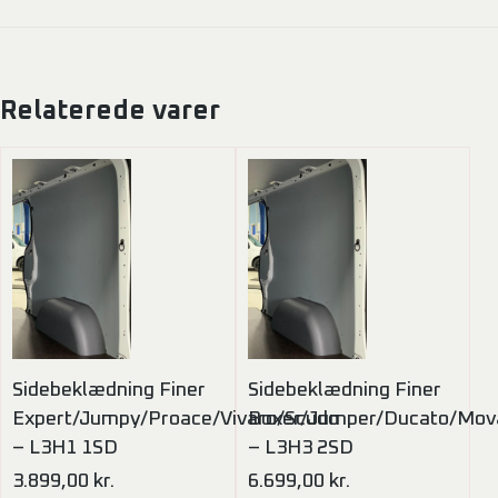
Relaterede varer
Sidebeklædning Finer
Sidebeklædning Finer
Expert/Jumpy/Proace/Vivaro/Scudo
Boxer/Jumper/Ducato/Mov
– L3H1 1SD
– L3H3 2SD
3.899,00
kr.
6.699,00
kr.