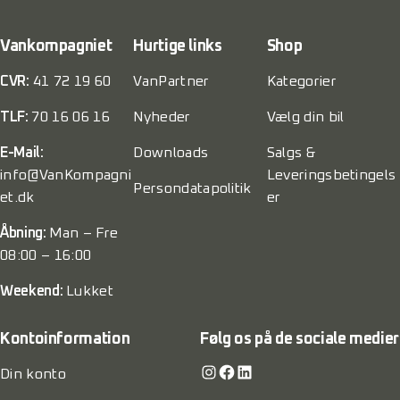
Vankompagniet
Hurtige links
Shop
CVR:
41 72 19 60
VanPartner
Kategorier
TLF:
70 16 06 16
Nyheder
Vælg din bil
E-Mail:
Downloads
Salgs &
info@VanKompagni
Leveringsbetingels
Persondatapolitik
et.dk
er
Åbning:
Man – Fre
08:00 – 16:00
Weekend:
Lukket
Kontoinformation
Følg os på de sociale medier
Instagram
Facebook
LinkedIn
Din konto