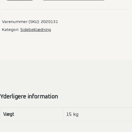
–
L2H2
(F)
Varenummer (SKU):
2020131
3924
Kategori:
Sidebeklædning
1SD
antal
Yderligere information
Vægt
15 kg