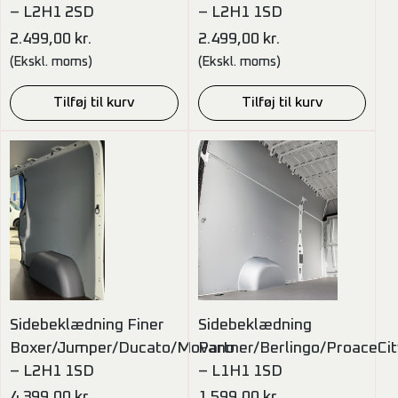
– L2H1 2SD
– L2H1 1SD
2.499,00
kr.
2.499,00
kr.
(Ekskl. moms)
(Ekskl. moms)
Tilføj til kurv
Tilføj til kurv
Sidebeklædning Finer
Sidebeklædning
Boxer/Jumper/Ducato/Movano
Partner/Berlingo/ProaceC
– L2H1 1SD
– L1H1 1SD
4.399,00
kr.
1.599,00
kr.