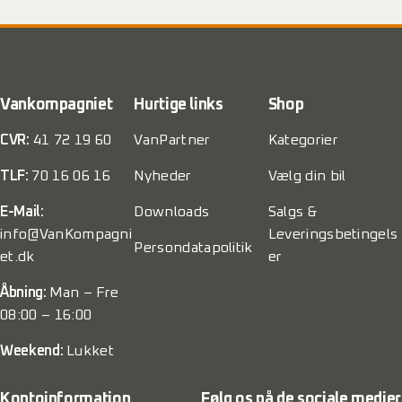
Vankompagniet
Hurtige links
Shop
CVR:
41 72 19 60
VanPartner
Kategorier
TLF:
70 16 06 16
Nyheder
Vælg din bil
E-Mail:
Downloads
Salgs &
info@VanKompagni
Leveringsbetingels
Persondatapolitik
et.dk
er
Åbning:
Man – Fre
08:00 – 16:00
Weekend:
Lukket
Kontoinformation
Følg os på de sociale medier