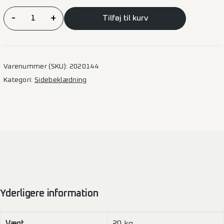
Sidebeklædning
-
+
Tilføj til kurv
Master/Interstar
2010
–
L3H2
Varenummer (SKU):
2020144
(F)
Kategori:
Sidebeklædning
1SD
antal
Yderligere information
Vægt
20 kg