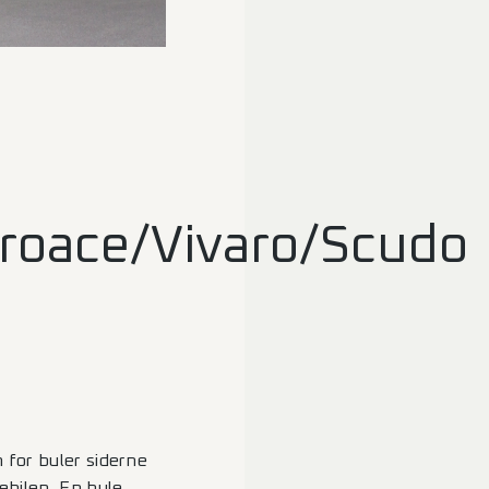
roace/Vivaro/Scudo
 for buler siderne
ebilen. En bule