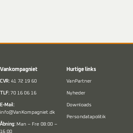
Vankompagniet
Hurtige links
CVR:
41 72 19 60
VanPartner
TLF:
70 16 06 16
Nyheder
E-Mail:
Downloads
info@VanKompagniet.dk
Persondatapolitik
Åbning:
Man – Fre 08:00 –
16:00