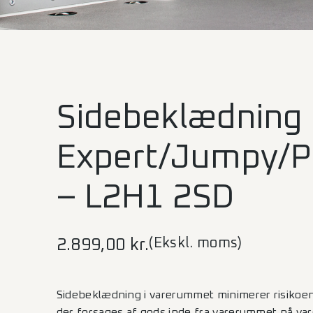
Sidebeklædning
Expert/Jumpy/P
– L2H1 2SD
(Ekskl. moms)
2.899,00
kr.
Sidebeklædning i varerummet minimerer risikoen
der forsages af gods inde fra varerummet på var