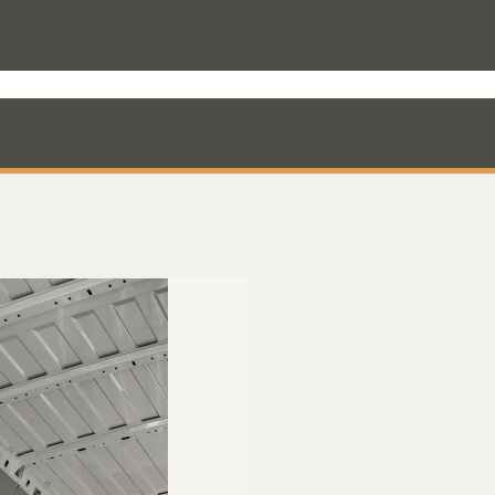
rodukter til varevognen
Nyheder
Mandskabskabiner
VebaBox
Ko