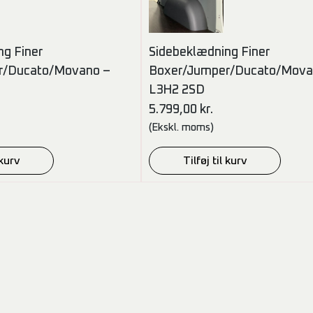
ng Finer
Sidebeklædning Finer
r/Ducato/Movano –
Boxer/Jumper/Ducato/Mova
L3H2 2SD
5.799,00
kr.
(Ekskl. moms)
 kurv
Tilføj til kurv