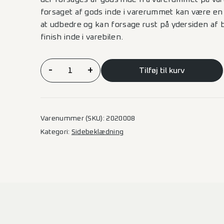
forsaget af gods inde i varerummet kan være en
at udbedre og kan forsage rust på ydersiden af b
finish inde i varebilen.
Sidebeklædning
-
+
Tilføj til kurv
Expert/Jumpy/Proace/Vivaro/Scudo
–
L2H1
2SD
Varenummer (SKU):
2020008
antal
Kategori:
Sidebeklædning