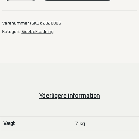
–
L1H1
1SD
Varenummer (SKU):
2020005
antal
Kategori:
Sidebeklædning
Yderligere information
Vægt
7 kg