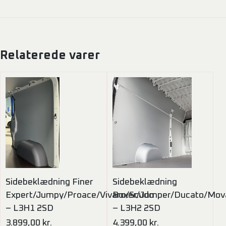
Relaterede varer
Sidebeklædning Finer
Sidebeklædning
Expert/Jumpy/Proace/Vivaro/Scudo
Boxer/Jumper/Ducato/Mov
– L3H1 2SD
– L3H2 2SD
3.899,00
kr.
4.399,00
kr.