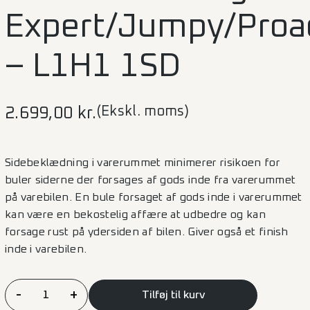
Expert/Jumpy/Proa
– L1H1 1SD
(Ekskl. moms)
2.699,00
kr.
Sidebeklædning i varerummet minimerer risikoen for
buler siderne der forsages af gods inde fra varerummet
på varebilen. En bule forsaget af gods inde i varerummet
kan være en bekostelig affære at udbedre og kan
forsage rust på ydersiden af bilen. Giver også et finish
inde i varebilen.
Sidebeklædning
-
+
Tilføj til kurv
Expert/Jumpy/Proace/Vivaro/Scudo