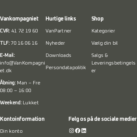
Vankompagniet
Hurtige links
Shop
CVR:
41 72 19 60
VanPartner
Kategorier
TLF:
70 16 06 16
Nyheder
Vælg din bil
E-Mail:
Downloads
Salgs &
info@VanKompagni
Leveringsbetingels
Persondatapolitik
et.dk
er
Åbning:
Man – Fre
08:00 – 16:00
Weekend:
Lukket
Kontoinformation
Følg os på de sociale medier
Instagram
Facebook
LinkedIn
Din konto