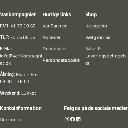
Vankompagniet
Hurtige links
Shop
CVR:
41 72 19 60
VanPartner
Kategorier
TLF:
70 16 06 16
Nyheder
Vælg din bil
E-Mail:
Downloads
Salgs &
info@VanKompagni
Leveringsbetingels
Persondatapolitik
et.dk
er
Åbning:
Man – Fre
08:00 – 16:00
Weekend:
Lukket
Kontoinformation
Følg os på de sociale medier
Instagram
Facebook
LinkedIn
Din konto