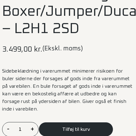
Boxer/Jumper/Duc
– L2H1 2SD
(Ekskl. moms)
3.499,00
kr.
Sidebeklædning i varerummet minimerer risikoen for
buler siderne der forsages af gods inde fra varerummet
på varebilen. En bule forsaget af gods inde i varerummet
kan være en bekostelig affære at udbedre og kan
forsage rust på ydersiden af bilen. Giver også et finish
inde i varebilen.
Sidebeklædning
-
+
Tilføj til kurv
Boxer/Jumper/Ducato/Movano