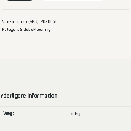
Daily
–
L1H1
Varenummer (SKU):
2020060
2SD
Kategori:
Sidebeklædning
(7,3
m3)
antal
Yderligere information
Vægt
8 kg