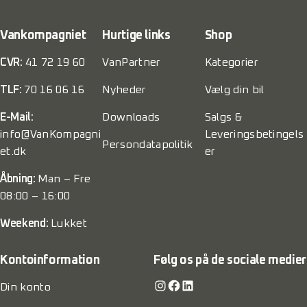
Vankompagniet
Hurtige links
Shop
CVR:
41 72 19 60
VanPartner
Kategorier
TLF:
70 16 06 16
Nyheder
Vælg din bil
E-Mail:
Downloads
Salgs &
info@VanKompagni
Leveringsbetingels
Persondatapolitik
et.dk
er
Åbning:
Man – Fre
08:00 – 16:00
Weekend:
Lukket
Kontoinformation
Følg os på de sociale medier
Instagram
Facebook
LinkedIn
Din konto