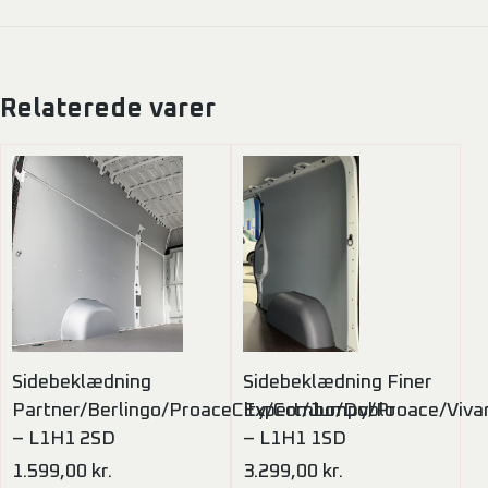
Relaterede varer
Sidebeklædning
Sidebeklædning Finer
Partner/Berlingo/ProaceCity/Combo/Doblo
Expert/Jumpy/Proace/Viva
– L1H1 2SD
– L1H1 1SD
1.599,00
kr.
3.299,00
kr.