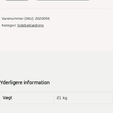
–
L3H3
(F)
Varenummer (SKU):
2020096
2SD
Kategori:
Sidebeklædning
antal
Yderligere information
Vægt
21 kg