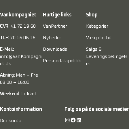
Vankompagniet
Hurtige links
Shop
CVR:
41 72 19 60
VanPartner
Kategorier
TLF:
70 16 06 16
Nyheder
Vælg din bil
E-Mail:
Downloads
Salgs &
info@VanKompagni
Leveringsbetingels
Persondatapolitik
et.dk
er
Åbning:
Man – Fre
08:00 – 16:00
Weekend:
Lukket
Kontoinformation
Følg os på de sociale medier
Instagram
Facebook
LinkedIn
Din konto