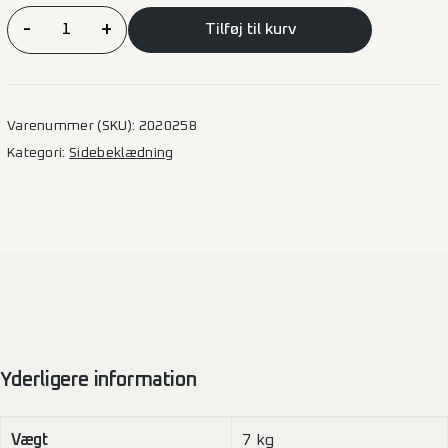
Sidebeklædning
-
+
Tilføj til kurv
Citan/Kangoo/Townstar
2021
–
L2
Varenummer (SKU):
2020258
1SD
Kategori:
Sidebeklædning
antal
Yderligere information
Vægt
7 kg