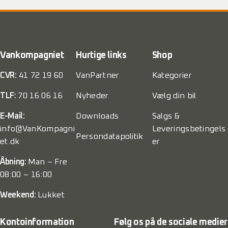
Vankompagniet
Hurtige links
Shop
CVR:
41 72 19 60
VanPartner
Kategorier
TLF:
70 16 06 16
Nyheder
Vælg din bil
E-Mail:
Downloads
Salgs &
info@VanKompagni
Leveringsbetingels
Persondatapolitik
et.dk
er
Åbning:
Man – Fre
08:00 – 16:00
Weekend:
Lukket
Kontoinformation
Følg os på de sociale medier