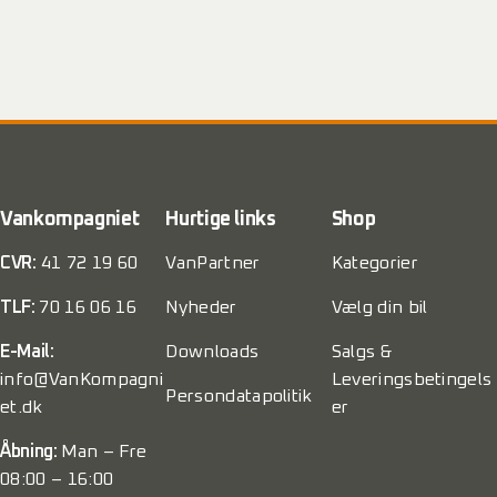
Vankompagniet
Hurtige links
Shop
CVR:
41 72 19 60
VanPartner
Kategorier
TLF:
70 16 06 16
Nyheder
Vælg din bil
E-Mail:
Downloads
Salgs &
info@VanKompagni
Leveringsbetingels
Persondatapolitik
et.dk
er
Åbning:
Man – Fre
08:00 – 16:00