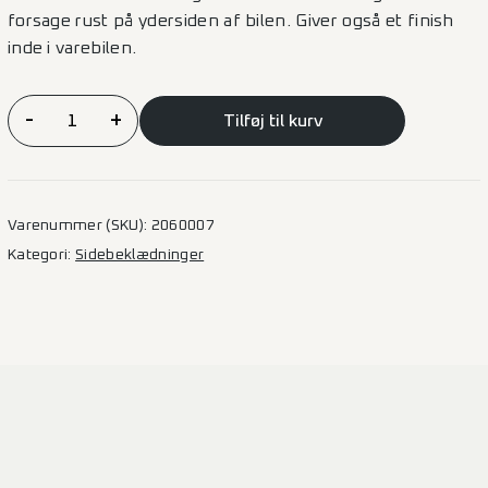
forsage rust på ydersiden af bilen. Giver også et finish
inde i varebilen.
Sidebeklædning
-
+
Tilføj til kurv
Finer
Vito
–
L2
Varenummer (SKU):
2060007
3200L
Kategori:
Sidebeklædninger
2SD
(BK)
antal