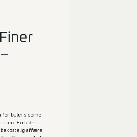
Finer
 –
 for buler siderne
ebilen. En bule
 bekostelig affære