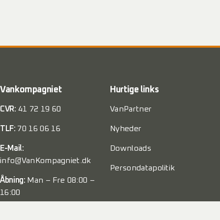
Vankompagniet
Hurtige links
CVR:
41 72 19 60
VanPartner
TLF:
70 16 06 16
Nyheder
E-Mail:
Downloads
info@VanKompagniet.dk
Persondatapolitik
Åbning:
Man – Fre 08:00 –
16:00
Weekend:
Lukket