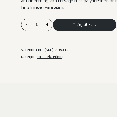
at udbedre og kan forsage rust på ydersiden af b
finish inde i varebilen.
Sidebeklædning
-
+
Tilføj til kurv
Finer
Sprinter
–
L4H2
Varenummer (SKU):
2060143
(B+TV)
Kategori:
Sidebeklædning
4325L
1SD
antal