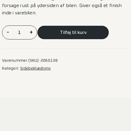
forsage rust på ydersiden af bilen. Giver også et finish
inde i varebilen.
Sidebeklædning
-
+
Tilføj til kurv
Finer
Sprinter
–
L2H2
Varenummer (SKU):
2060138
(F)
Kategori:
Sidebeklædning
3924
2SD
antal