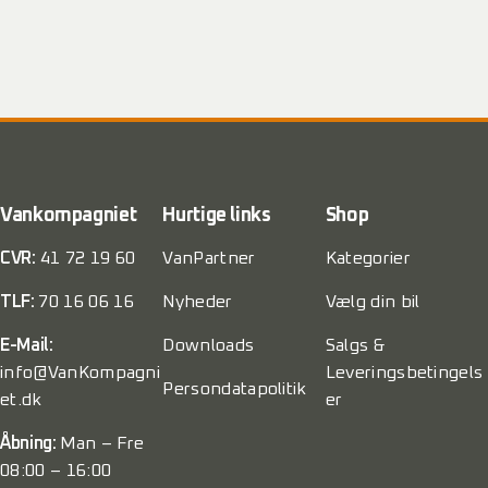
Vankompagniet
Hurtige links
Shop
CVR:
41 72 19 60
VanPartner
Kategorier
TLF:
70 16 06 16
Nyheder
Vælg din bil
E-Mail:
Downloads
Salgs &
info@VanKompagni
Leveringsbetingels
Persondatapolitik
et.dk
er
Åbning:
Man – Fre
08:00 – 16:00