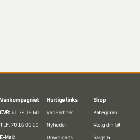
Vankompagniet
Hurtige links
Shop
CVR:
41 72 19 60
VanPartner
Kategorier
TLF:
70 16 06 16
Nyheder
Vælg din bil
E-Mail:
Downloads
Salgs &