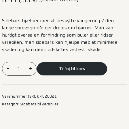
6.995,00
kr.
Sidebars hjælper med at beskytte vangerne på den
lange varevogn når der drejes om hjørner. Man kan
hurtigt overse en forhindring som buler eller ridser
varebilen, men sidebars kan hjælpe med at minimere
skaden og kan nemt udskiftes ved evt. skader.
Sidebars
-
+
Tilføj til kurv
–
Basic
Polished
Krom
Varenummer (SKU):
4020021
–
Kategori:
Sidebars til varebiler
Mercedes
Vito
L1/L2