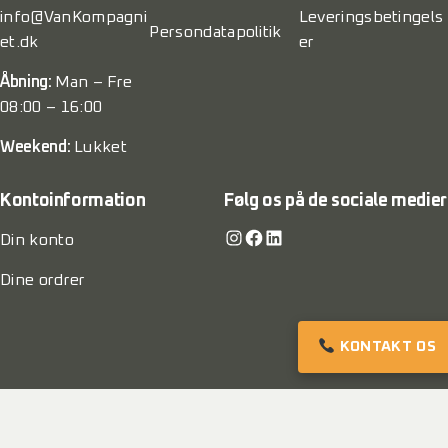
info@VanKompagni
Leveringsbetingels
Persondatapolitik
et.dk
er
Åbning:
Man – Fre
08:00 – 16:00
Weekend:
Lukket
Kontoinformation
Følg os på de sociale medier
Instagram
Facebook
LinkedIn
Din konto
Dine ordrer
KONTAKT OS