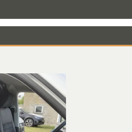
rodukter til varevognen
Nyheder
Mandskabskabiner
VebaBox
Ko