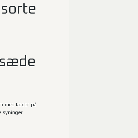
sorte
esæde
rm med læder på
e syninger