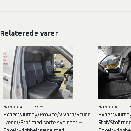
Relaterede varer
Sædeovertræk –
Sædeovertræ
Expert/Jumpy/ProAce/Vivaro/Scudo
Expert/Jumpy
Læder/Stof med sorte syninger –
Stof/Stof med
Enkelt+dobbeltsæde med
Enkelt+dobb