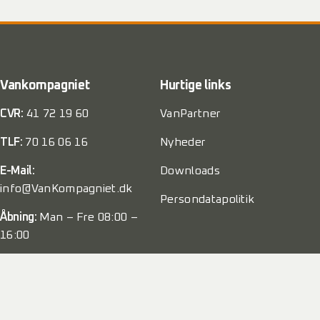
Vankompagniet
Hurtige links
CVR:
41 72 19 60
VanPartner
TLF:
70 16 06 16
Nyheder
E-Mail:
Downloads
info@VanKompagniet.dk
Persondatapolitik
Åbning:
Man – Fre 08:00 –
16:00
Weekend:
Lukket