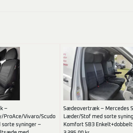
k –
Sædeovertræk – Mercedes S
/ProAce/Vivaro/Scudo
Læder/Stof med sorte syning
 sorte syninger –
Komfort SB3 Enkelt+dobbel
eltsæde med
3.295,00
kr.