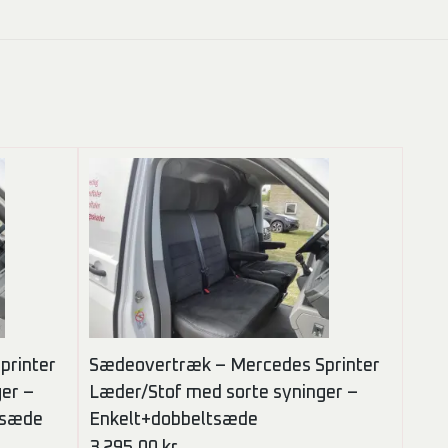
printer
Sædeovertræk – Mercedes Sprinter
er –
Læder/Stof med sorte syninger –
tsæde
Enkelt+dobbeltsæde
3.295,00
kr.