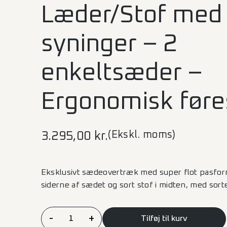
Læder/Stof med 
syninger – 2
enkeltsæder –
Ergonomisk før
(Ekskl. moms)
3.295,00
kr.
Eksklusivt sædeovertræk med super flot pasfo
siderne af sædet og sort stof i midten, med sort
Sædeovertræk
-
+
Tilføj til kurv
–