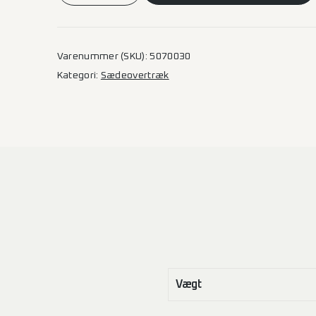
Crafter/TGE
Læder/Stof
med
Varenummer (SKU):
5070030
sorte
Kategori:
Sædeovertræk
syninger
–
2
enkeltsæder
–
Ergonomisk
føresæde
antal
Vægt