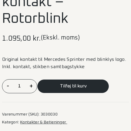
kontakt –
Rotorblink
(Ekskl. moms)
1.095,00
kr.
Original kontakt til Mercedes Sprinter med blinklys logo.
Inkl. kontakt, stikben samtbagstykke
Original
-
+
Tilføj til kurv
Mercedes
kontakt
–
Rotorblink
Varenummer (SKU):
3030030
antal
Kategori:
Kontakter & Betjeninger