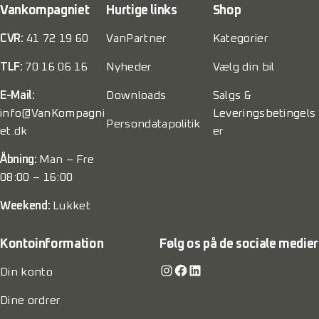
Vankompagniet
Hurtige links
Shop
CVR:
41 72 19 60
VanPartner
Kategorier
TLF:
70 16 06 16
Nyheder
Vælg din bil
E-Mail:
Downloads
Salgs &
info@VanKompagni
Leveringsbetingels
Persondatapolitik
et.dk
er
Åbning:
Man – Fre
08:00 – 16:00
Weekend:
Lukket
Kontoinformation
Følg os på de sociale medier
Instagram
Facebook
LinkedIn
Din konto
Dine ordrer