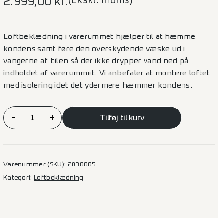
(Ekskl. moms)
2.999,00
kr.
Loftbeklædning i varerummet hjælper til at hæmme
kondens samt føre den overskydende væske ud i
vangerne af bilen så der ikke drypper vand ned på
indholdet af varerummet. Vi anbefaler at montere loftet
med isolering idet det ydermere hæmmer kondens.
Loftbeklædning
-
+
Tilføj til kurv
Expert/Jumpy/Proace/Vivaro/Scudo
–
L3H1
antal
Varenummer (SKU):
2030005
Kategori:
Loftbeklædning