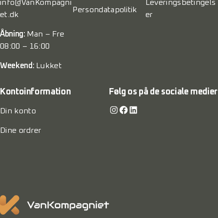
info@VanKompagni
Leveringsbetingels
Persondatapolitik
et.dk
er
Åbning:
Man – Fre
08:00 – 16:00
Weekend:
Lukket
Kontoinformation
Følg os på de sociale medier
Instagram
Facebook
LinkedIn
Din konto
Dine ordrer