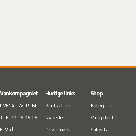
Vankompagniet
Hurtige links
Shop
CVR:
41 72 19 60
VanPartner
Kategorier
TLF:
70 16 06 16
Nyheder
Vælg din bil
E-Mail:
Downloads
Salgs &